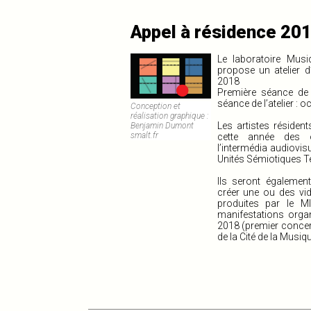
Appel à résidence 20
Le laboratoire Musi
propose un atelier d
2018
Première séance
de 
séance
de l’atelier : 
Conception et
réalisation graphique :
Les artistes réside
Benjamin Dumont
smalt.fr
cette année des o
l’intermédia audiovis
Unités Sémiotiques T
Ils seront également
créer une ou des v
produites par le M
manifestations orga
2018 (premier concert
de la Cité de la Musiqu