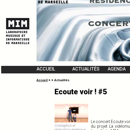
ACCUEIL
ACTUALITÉS
AGENDA
L’ÉQUIPE DU MIM
>
>
Accueil
Actualités
VIDÉOMUSIQUES
Ecoute voir ! #5
Le concert Ecoute voi
Conception et
du projet
La vidéomu
réalisation graphique :