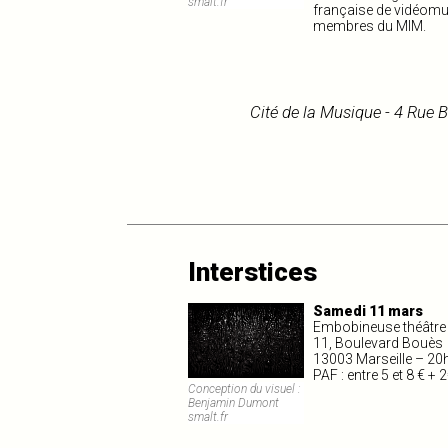
smalt.fr
française de vidéomus
membres du MIM.
Cité de la Musique - 4 Rue 
Interstices
Samedi 11 mars
Embobineuse théâtre 
11, Boulevard Bouès
13003 Marseille – 20
PAF : entre 5 et 8 € +
Conception du visuel :
Benjamin Dumont
smalt.fr