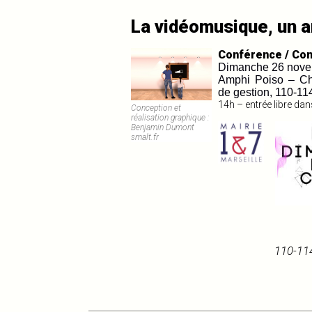
La vidéomusique, un a
Conférence / Con
Dimanche 26 nov
Amphi Poiso – Ch
de gestion, 110-11
14h – entrée libre dan
Conception et
réalisation graphique :
Benjamin Dumont
smalt.fr
110-114