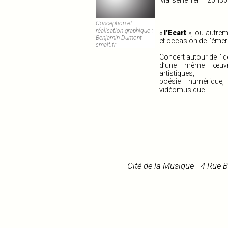
Marseille 1er – 20h30 
Conception et
réalisation graphique :
«
l’Ecart
», ou autreme
Benjamin Dumont
et occasion de l’émer
smalt.fr
Concert autour de l’id
d’une même œuvre
artistiques,
poésie numérique,
vidéomusique…
Cité de la Musique - 4 Rue 