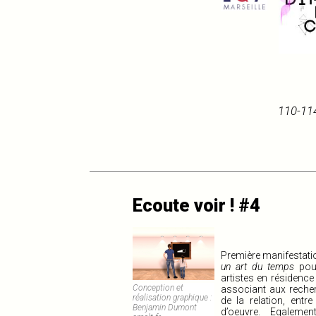
110-114
Ecoute voir ! #4
Première manifestati
un art du temps
pour
artistes en résidence
Conception et
associant aux reche
réalisation graphique :
de la relation, entr
Benjamin Dumont
d’oeuvre. Egaleme