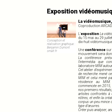
Exposition vidéomusi
La vidéomusique,
Coproduction ARCADE
L’
exposition
La vidé
du 15 mai au 29 juille
Conception et
dix-huit vidéomusique
réalisation graphique :
Benjamin Dumont
Une
conférence
sur 
smalt.fr
mouvement sera donné
La conférence prés
l’intermédia
que
co
laboratoire MIM autour
Cet atelier d’expériment
de recherche mené ces
MIM et celui mené par
résidence au MIM.
commencée en 2015, a p
nos premiers résultats,
artistes confrontés à
nôtres, et enfin la cré
corpus un peu mince du
type d’œuvres.
Créer puis analyser,
an