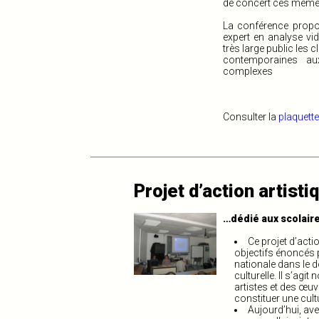
de concert ces mêmes 
La conférence propo
expert en analyse v
très large public les
contemporaines aux
complexes
Consulter la
plaquette
Projet d’action artisti
…dédié aux scolair
Ce projet d’actio
objectifs énoncés 
nationale dans le d
culturelle. Il s’agi
artistes et des œuv
constituer une cult
Aujourd’hui, av