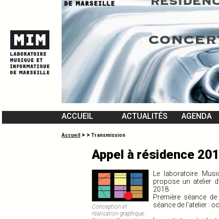
ACCUEIL
ACTUALITÉS
AGENDA
L’ÉQUIPE DU MIM
>
>
Accueil
Transmission
VIDÉOMUSIQUES
Appel à résidence 20
Le laboratoire Musi
propose un atelier d
2018
Première séance
de 
séance
de l’atelier : 
Conception et
réalisation graphique :