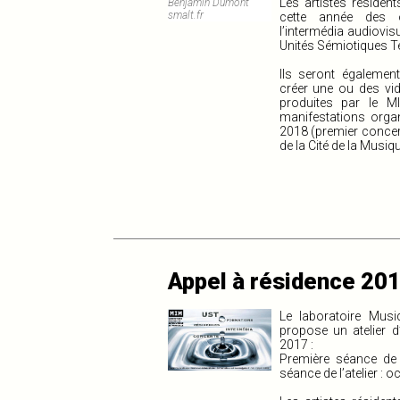
Les artistes réside
Benjamin Dumont
smalt.fr
cette année des o
l’intermédia audiovis
Unités Sémiotiques T
Ils seront également
créer une ou des v
produites par le M
manifestations orga
2018 (premier concert
de la Cité de la Musiqu
Appel à résidence 20
Le laboratoire Musi
propose un atelier d
2017 :
Première séance
de 
séance
de l’atelier : 