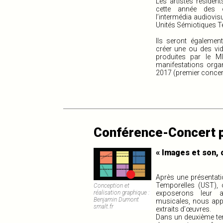
Les artistes réside
cette année des o
l’intermédia audiovis
Unités Sémiotiques T
Ils seront également
créer une ou des v
produites par le M
manifestations orga
2017 (premier concert 
Conférence-Concert po
« Images et son, 
Après une présentat
Temporelles (UST), 
Conception et
exposerons leur a
réalisation graphique :
Benjamin Dumont
musicales, nous ap
smalt.fr
extraits d’œuvres.
Dans un deuxième t