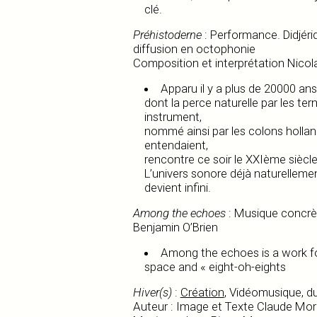
clé.
Préhistoderne
: Performance. Didjéri
diffusion en octophonie
Composition et interprétation Nicol
Apparu il y a plus de 20000 ans,
dont la perce naturelle par les te
instrument,
nommé ainsi par les colons holland
entendaient,
rencontre ce soir le XXIème siècle
L’univers sonore déjà naturellem
devient infini.
Among the echoes
: Musique concrè
Benjamin O’Brien
Among the echoes is a work fo
space and « eight-oh-eights
Hiver(s)
:
Création
, Vidéomusique, d
Auteur : Image et Texte Claude Mo