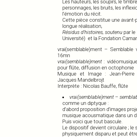
Les hauteurs, les soupirs, le timbr
personnages, les bruits, les inflex
l’émotion du récit.
Cette pièce constitue une avant-p
longue réalisation,
Résidus d’histoires, soutenu
par le
Université) et la Fondation Cama
vrai(semblable)ment – Semblable 
16mn
vrai(semblable)ment
: vidéomusiqu
pour flûte, diffusion en octophonie
Musique et Image : Jean-Pierre
Jacques Mandelbrojt
Interprète : Nicolas Bauffe, flûte
vrai(semblable)ment – semblab
comme un diptyque :
d’abord proposition d’images proj
musique acousmatique dans un dispo
Puis voici que tout bascule.
Le dispositif devient circulaire ; le
physiquement disparu et peut êtr