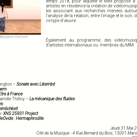
temps
2018, pour laquelle le MIM propose à
artistes en résidence la création de vidéomusiq
les associant aux recherches menées autou
l’analyse de la relation, entre l’image et le son, 
ce type d’œuvre.
 : Benjamin Dumont
Également au programme, des vidéomusiq
d’artistes internationaux ou membres du MIM.
rington –
Sonate avec Likembé
hern
Etre à France
mille Thilloy –
La mécanique des fluides
es
imlichkeit
n-
XNS 25931 Project
deOvide : Hermaphrodite
Jeudi 31 Mai 
Cité de la Musique - 4 Rue Bernard du Bois, 13001 Marse