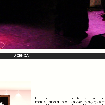
AGENDA
Le concert Ecoute voir !#5 est la premi
manifestation du projet
La vidéomusique, un ar