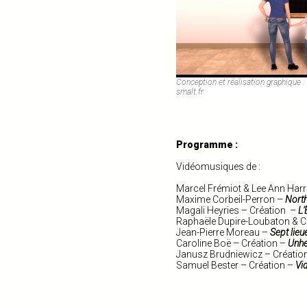
Conception et réalisation graphique
smalt.fr
Programme :
Vidéomusiques de :
Marcel Frémiot & Lee Ann Har
Maxime Corbeil-Perron –
Nort
Magali Heyries – Création –
L’
Raphaële Dupire-Loubaton & Ca
Jean-Pierre Moreau –
Sept lieu
Caroline Boë – Création –
Unhe
Janusz Brudniewicz – Créatio
Samuel Bester – Création –
Vi