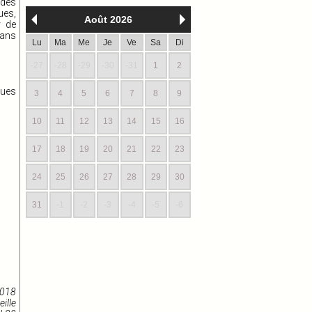
 des
ues,
Août 2026
r de
dans
Lu
Ma
Me
Je
Ve
Sa
Di
-27
-28
-29
-30
-31
1
2
ues
3
4
5
6
7
8
9
10
11
12
13
14
15
16
17
18
19
20
21
22
23
24
25
26
27
28
29
30
31
-1
-2
-3
-4
-5
-6
2018
ille