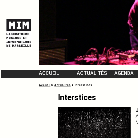
ACCUEIL
ACTUALITÉS
AGENDA
L’ÉQUIPE DU MIM
>
>
Accueil
Actualités
Interstices
VIDÉOMUSIQUES
Interstices
A
l